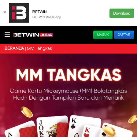
×
IBETWIN
Download
IBETWIN Mobile App
MASUK
DAFTAR
MM Tangkas
BERANDA