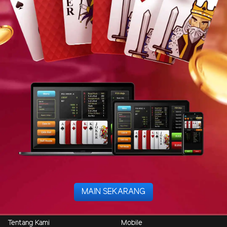
MAIN SEKARANG
Tentang Kami
Mobile